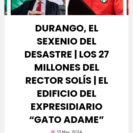
DURANGO, EL
SEXENIO DEL
DESASTRE | LOS 27
MILLONES DEL
RECTOR SOLÍS | EL
EDIFICIO DEL
EXPRESIDIARIO
“GATO ADAME”
Publicada
por
13 May, 2024
Fernando Miranda Servín