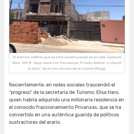
El enorme edificio que se está construyendo en la calle Coahuila
Núm. 510 B. “Aquí viene con frecuencia ‘El Gato Adame’ a checar
la obra”, dicen los vecinos de la colonia Morga.
Recientemente, en redes sociales trascendió el
“progreso” de la secretaria de Turismo, Elisa Haro,
quien habría adquirido una millonaria residencia en
el conocido fraccionamiento Privanzas, que se ha
convertido en una auténtica guarida de políticos
sustractores del erario.