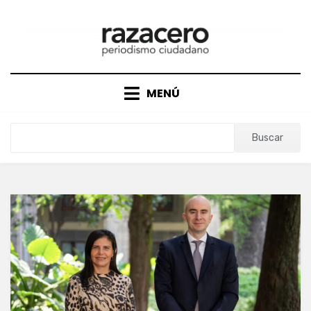
Saltar
al
contenido
MENÚ
Buscar