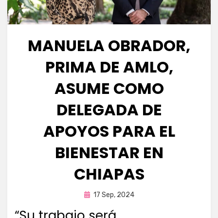
MANUELA OBRADOR,
PRIMA DE AMLO,
ASUME COMO
DELEGADA DE
APOYOS PARA EL
BIENESTAR EN
CHIAPAS
Publicada
por
17 Sep, 2024
Fernando Miranda Servín
en
“Su trabajo será