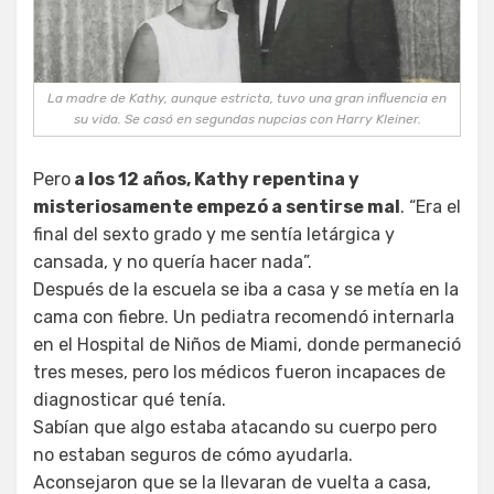
La madre de Kathy, aunque estricta, tuvo una gran influencia en
su vida. Se casó en segundas nupcias con Harry Kleiner.
Pero
a los 12 años, Kathy repentina y
misteriosamente empezó a sentirse mal
. “Era el
final del sexto grado y me sentía letárgica y
cansada, y no quería hacer nada”.
Después de la escuela se iba a casa y se metía en la
cama con fiebre. Un pediatra recomendó internarla
en el Hospital de Niños de Miami, donde permaneció
tres meses, pero los médicos fueron incapaces de
diagnosticar qué tenía.
Sabían que algo estaba atacando su cuerpo pero
no estaban seguros de cómo ayudarla.
Aconsejaron que se la llevaran de vuelta a casa,