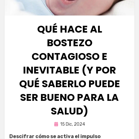
QUÉ HACE AL
BOSTEZO
CONTAGIOSO E
INEVITABLE (Y POR
QUÉ SABERLO PUEDE
SER BUENO PARA LA
SALUD)
Publicada
por
15 Dic, 2024
Fernando Miranda Servín
en
Descifrar cómo se activa el impulso