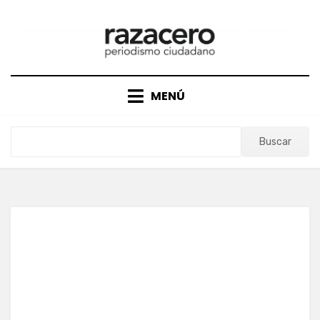
Saltar
al
contenido
MENÚ
Buscar