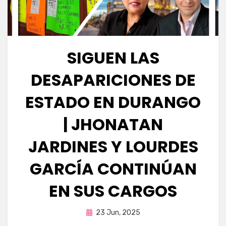
SIGUEN LAS
DESAPARICIONES DE
ESTADO EN DURANGO
| JHONATAN
JARDINES Y LOURDES
GARCÍA CONTINÚAN
EN SUS CARGOS
Publicada
por
23 Jun, 2025
Fernando Miranda Servín
en