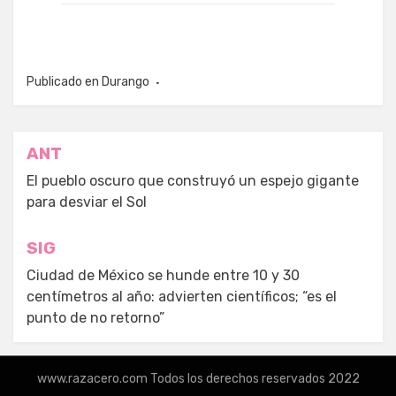
Publicado en
Durango
Navegación
ANT
de
El pueblo oscuro que construyó un espejo gigante
para desviar el Sol
entradas
SIG
Ciudad de México se hunde entre 10 y 30
centímetros al año: advierten científicos; “es el
punto de no retorno”
www.razacero.com Todos los derechos reservados 2022