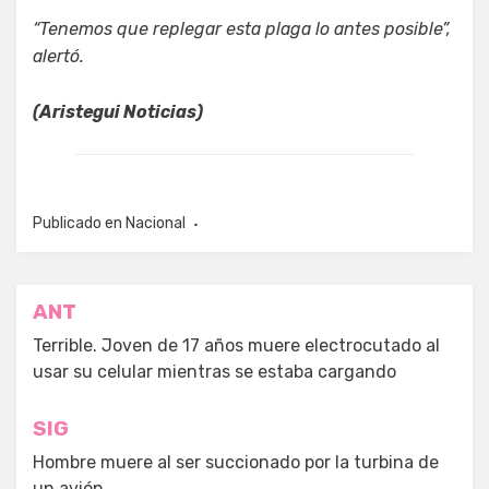
“Tenemos que replegar esta plaga lo antes posible”,
alertó.
(Aristegui Noticias)
Publicado en
Nacional
Navegación
ANT
de
Terrible. Joven de 17 años muere electrocutado al
usar su celular mientras se estaba cargando
entradas
SIG
Hombre muere al ser succionado por la turbina de
un avión