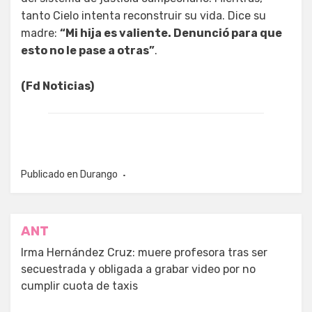
tanto Cielo intenta reconstruir su vida. Dice su
madre:
“Mi hija es valiente. Denunció para que
esto no le pase a otras”
.
(Fd Noticias)
Publicado en
Durango
Navegación
ANT
de
Irma Hernández Cruz: muere profesora tras ser
secuestrada y obligada a grabar video por no
entradas
cumplir cuota de taxis