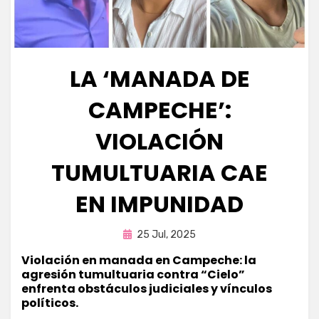
LA ‘MANADA DE
CAMPECHE’:
VIOLACIÓN
TUMULTUARIA CAE
EN IMPUNIDAD
Publicada
por
25 Jul, 2025
Fernando Miranda Servín
en
Violación en manada en Campeche: la
agresión tumultuaria contra “Cielo”
enfrenta obstáculos judiciales y vínculos
políticos.