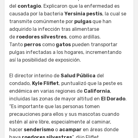
del
contagio
. Explicaron que la enfermedad es
causada por la bacteria
Yersinia pestis
, la cual se
transmite comúnmente por
pulgas
que han
adquirido la infección tras alimentarse
de
roedores silvestres
, como ardillas.
Tanto
perros
como
gatos
pueden transportar
pulgas infectadas a los hogares, incrementando
así la posibilidad de exposición.
El director interino de
Salud Pública
del
condado,
Kyle Fliflet
, puntualizó que la peste es
endémica en varias regiones de
California
,
incluidas las zonas de mayor altitud en
El Dorado
.
“Es importante que las personas tomen
precauciones para ellos y sus mascotas cuando
estén al aire libre, especialmente al caminar,
hacer
senderismo
o
acampar
en áreas donde
haya
roedores silvestres
”, dijo Fliflet.