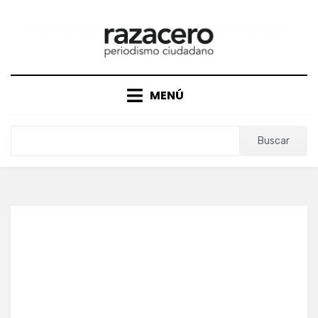
Saltar
al
contenido
MENÚ
Buscar