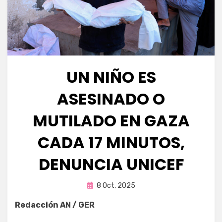
UN NIÑO ES
ASESINADO O
MUTILADO EN GAZA
CADA 17 MINUTOS,
DENUNCIA UNICEF
Publicada
por
8 Oct, 2025
Fernando Miranda Servín
en
Redacción AN / GER