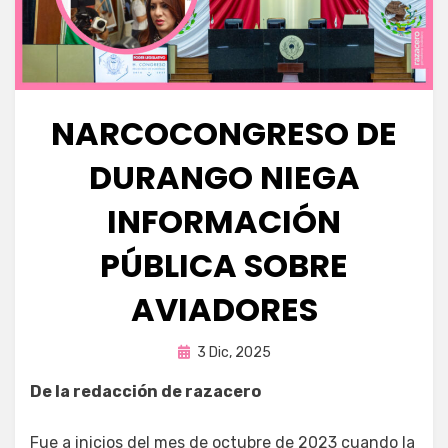
NARCOCONGRESO DE
DURANGO NIEGA
INFORMACIÓN
PÚBLICA SOBRE
AVIADORES
Publicada
por
3 Dic, 2025
Fernando Miranda Servín
en
De la redacción de razacero
Fue a inicios del mes de octubre de 2023 cuando la