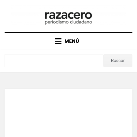
Saltar
al
contenido
MENÚ
Buscar