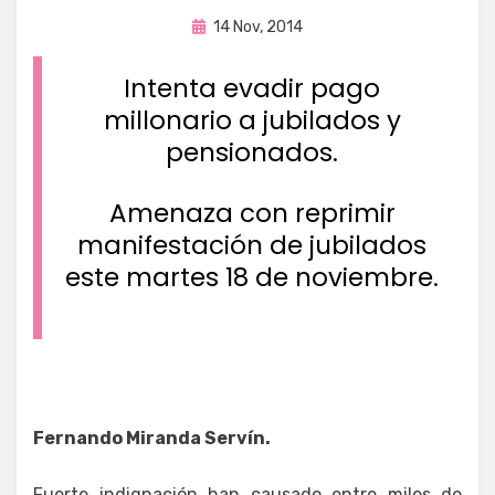
Publicada
por
14 Nov, 2014
Enrique
en
Intenta evadir pago
millonario a jubilados y
pensionados.
Amenaza con reprimir
manifestación de jubilados
este martes 18 de noviembre.
Fernando Miranda Servín.
Fuerte indignación han causado entre miles de