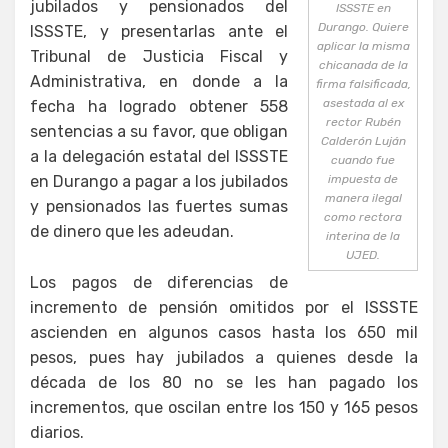
jubilados y pensionados del
ISSSTE en
Durango. Quiere
ISSSTE, y presentarlas ante el
aplicar la misma
Tribunal de Justicia Fiscal y
chicanada de la
Administrativa, en donde a la
firma falsificada,
asestada al ex
fecha ha logrado obtener 558
rector Rubén
sentencias a su favor, que obligan
Calderón Luján
a la delegación estatal del ISSSTE
cuando fue
en Durango a pagar a los jubilados
impuesta de
manera ilegal
y pensionados las fuertes sumas
como rectora
de dinero que les adeudan.
interina de la
UJED.
Los pagos de diferencias de
incremento de pensión omitidos por el ISSSTE
ascienden en algunos casos hasta los 650 mil
pesos, pues hay jubilados a quienes desde la
década de los 80 no se les han pagado los
incrementos, que oscilan entre los 150 y 165 pesos
diarios.