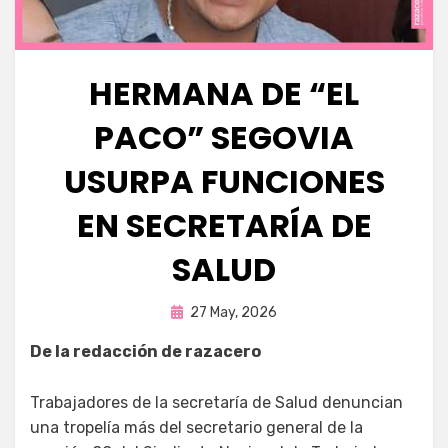
HERMANA DE “EL
PACO” SEGOVIA
USURPA FUNCIONES
EN SECRETARÍA DE
SALUD
Publicada
por
27 May, 2026
Fernando Miranda Servín
en
De la redacción de razacero
Trabajadores de la secretaría de Salud denuncian
una tropelía más del secretario general de la