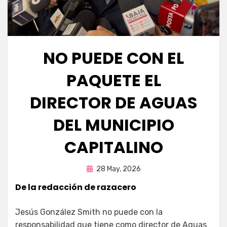
NO PUEDE CON EL
PAQUETE EL
DIRECTOR DE AGUAS
DEL MUNICIPIO
CAPITALINO
Publicada
por
28 May, 2026
Fernando Miranda Servín
en
De la redacción de razacero
Jesús González Smith no puede con la
responsabilidad que tiene como director de Aguas