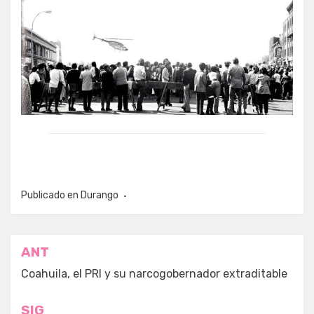
Publicado en
Durango
Navegación
ANT
de
Coahuila, el PRI y su narcogobernador extraditable
entradas
SIG