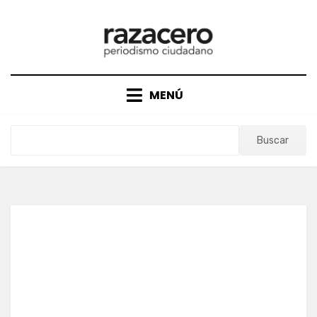
Saltar
al
contenido
MENÚ
Buscar