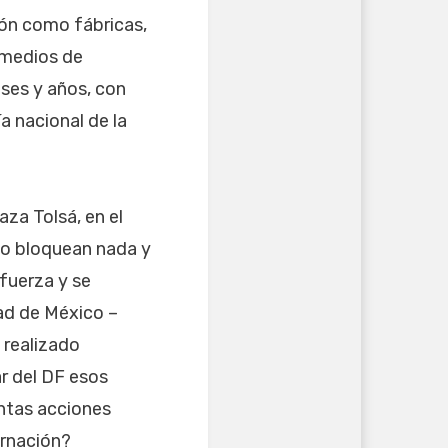
ión como fábricas,
 medios de
ses y años, con
 nacional de la
za Tolsá, en el
no bloquean nada y
fuerza y se
ad de México –
 realizado
r del DF esos
ntas acciones
ernación?