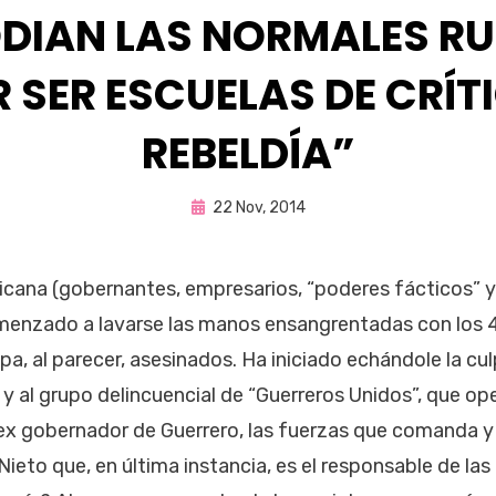
DIAN LAS NORMALES R
 SER ESCUELAS DE CRÍT
REBELDÍA”
Publicada
por
22 Nov, 2014
Enrique
en
icana (gobernantes, empresarios, “poderes fácticos” 
menzado a lavarse las manos ensangrentadas con los 4
a, al parecer, asesinados. Ha iniciado echándole la cul
 y al grupo delincuencial de “Guerreros Unidos”, que op
ex gobernador de Guerrero, las fuerzas que comanda y s
ieto que, en última instancia, es el responsable de la