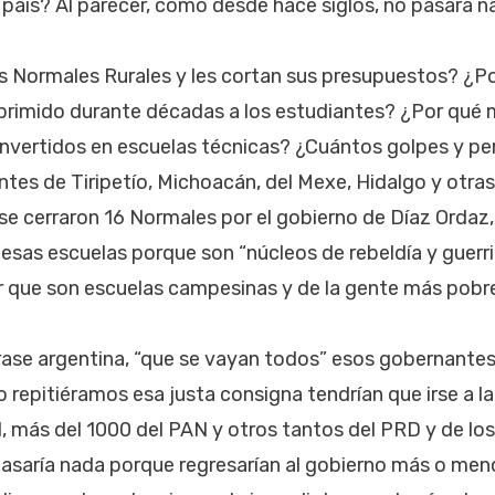
l país? Al parecer, como desde hace siglos, no pasará n
as Normales Rurales y les cortan sus presupuestos? ¿Po
primido durante décadas a los estudiantes? ¿Por qué
onvertidos en escuelas técnicas? ¿Cuántos golpes y p
antes de Tiripetío, Michoacán, del Mexe, Hidalgo y otr
e cerraron 16 Normales por el gobierno de Díaz Ordaz,
esas escuelas porque son “núcleos de rebeldía y guerril
 que son escuelas campesinas y de la gente más pobre 
rase argentina, “que se vayan todos” esos gobernantes 
 repitiéramos esa justa consigna tendrían que irse a la
I, más del 1000 del PAN y otros tantos del PRD y de lo
asaría nada porque regresarían al gobierno más o men