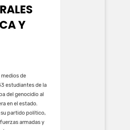
URALES
ICA Y
y medios de
3 estudiantes de la
pa del genocidio al
era en el estado.
u partido político,
s fuerzas armadas y