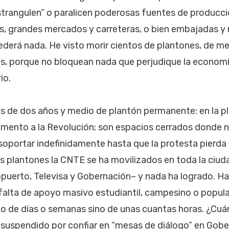
strangulen” o paralicen poderosas fuentes de producc
s, grandes mercados y carreteras, o bien embajadas y
derá nada. He visto morir cientos de plantones, de me
s, porque no bloquean nada que perjudique la economía
io.
s de dos años y medio de plantón permanente: en la pla
umento a la Revolución; son espacios cerrados donde 
soportar indefinidamente hasta que la protesta pierda 
s plantones la CNTE se ha movilizados en toda la ciud
ropuerto, Televisa y Gobernación– y nada ha logrado. Ha
falta de apoyo masivo estudiantil, campesino o popula
do de días o semanas sino de unas cuantas horas. ¿Cuá
 suspendido por confiar en “mesas de diálogo” en Gob