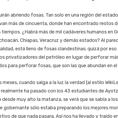
guirán abriendo fosas. Tan solo en una región del estad
levan más de cincuenta, donde han encontrado restos 
s tiempos. ¿Habrá más de mil cadáveres humanos en Gu
choacán, Chiapas, Veracruz y demás estados? Al parecer
alidad, está lleno de fosas clandestinas; quizá por eso
os privatizadores del petróleo en lugar de perforar m
os para perforar fosas, que son las que abundan en el
 meses, cuando salga a la luz la verdad (al estilo Wiki
 realmente ha pasado con los 43 estudiantes de Ayotz
 desde muy alto la matanza, se verá que se sabía a los
ase gobernante sólo estaba preparando los mejores m
etivo de que nada pasara. Así nos ha llevado y traído e