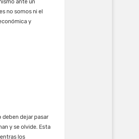
o mismo ante un
es no somos ni el
n económica y
o deben dejar pasar
nan y se olvide. Esta
entras los