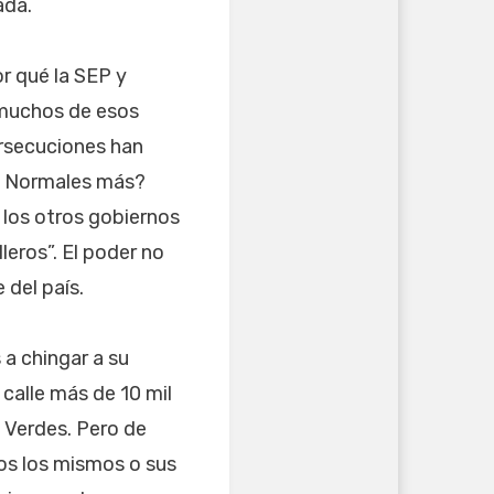
ada.
r qué la SEP y
 muchos de esos
ersecuciones han
as Normales más?
 los otros gobiernos
leros”. El poder no
del país.
a chingar a su
 calle más de 10 mil
s Verdes. Pero de
os los mismos o sus