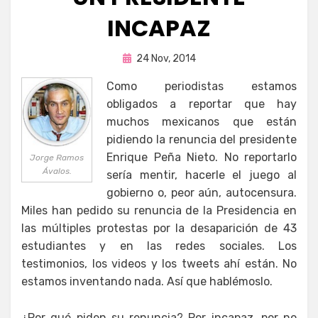
INCAPAZ
Publicada
por
24 Nov, 2014
Enrique
en
Como periodistas estamos
obligados a reportar que hay
muchos mexicanos que están
pidiendo la renuncia del presidente
Enrique Peña Nieto. No reportarlo
Jorge Ramos
Ávalos.
sería mentir, hacerle el juego al
gobierno o, peor aún, autocensura.
Miles han pedido su renuncia de la Presidencia en
las múltiples protestas por la desaparición de 43
estudiantes y en las redes sociales. Los
testimonios, los videos y los tweets ahí están. No
estamos inventando nada. Así que hablémoslo.
¿Por qué piden su renuncia? Por incapaz, por no