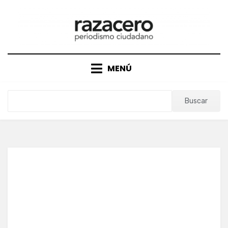
Saltar
al
contenido
MENÚ
Buscar