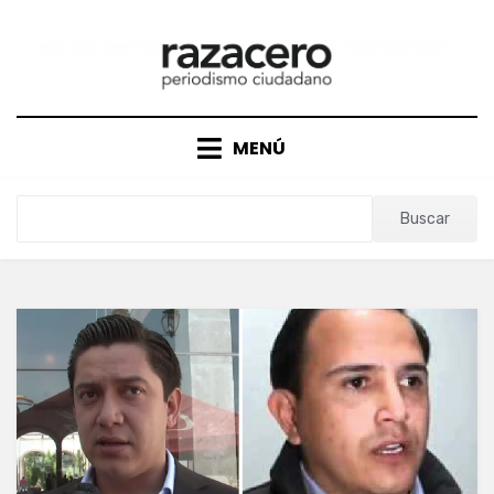
Saltar
al
contenido
MENÚ
Buscar