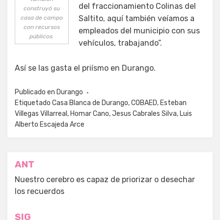
del fraccionamiento Colinas del
construyó su
Saltito, aquí también veíamos a
casa de campo
con recursos
empleados del municipio con sus
públicos.
vehículos, trabajando”.
Así se las gasta el priísmo en Durango.
Publicado en
Durango
Etiquetado
Casa Blanca de Durango
,
COBAED
,
Esteban
Villegas Villarreal
,
Homar Cano
,
Jesus Cabrales Silva
,
Luis
Alberto Escajeda Arce
Navegación
ANT
de
Nuestro cerebro es capaz de priorizar o desechar
los recuerdos
entradas
SIG