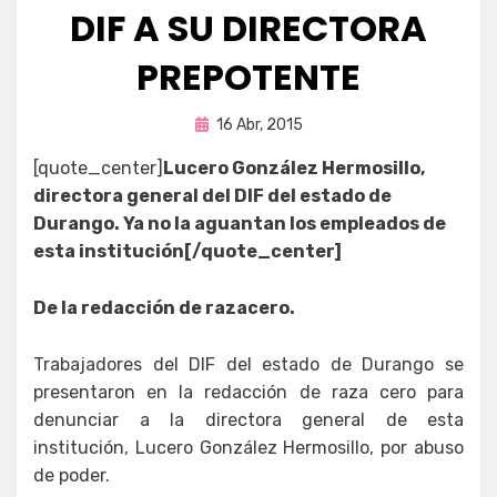
DIF A SU DIRECTORA
PREPOTENTE
Publicada
por
16 Abr, 2015
Fernando Miranda Servín
en
[quote_center]
Lucero González Hermosillo,
directora general del DIF del estado de
Durango. Ya no la aguantan los empleados de
esta institución[/quote_center]
De la redacción de razacero.
Trabajadores del DIF del estado de Durango se
presentaron en la redacción de raza cero para
denunciar a la directora general de esta
institución, Lucero González Hermosillo, por abuso
de poder.