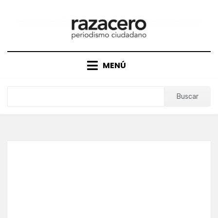
Saltar
al
contenido
MENÚ
Buscar