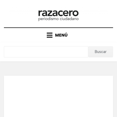
Saltar
al
contenido
MENÚ
Buscar