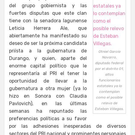
del grupo gobiernista y las
fuertes disputas que este clan
tiene con la senadora lagunense
Leticia Herrera Ale, que
abiertamente ha manifestado su
deseo de ser la próxima candidata
priísta a la gubernatura de
Otniel García
Navarro,
Durango, y quien, aparte del
diputado federal
enorme capital político que le
por el distrito 01,
representaría al PRI el tener la
altos
oportunidad de llevar a la
funcionarios
estatales ya lo
gubernatura a otra mujer (ya lo
contemplan
hizo en Sonora con Claudia
como el posible
Pavlovich), en las últimas
relevo de
Esteban Villegas.
semanas ha repuntado las
preferencias políticas a su favor
por las adhesiones inesperadas de diversos
sectores del PRI nacional y prominentes personajes