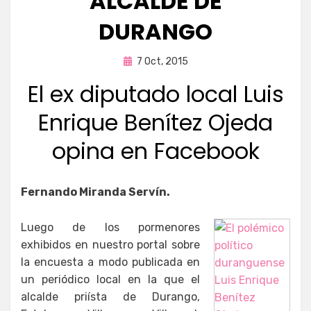
ALCALDE DE
DURANGO
Publicada
por
7 Oct, 2015
Enrique
en
El ex diputado local Luis
Enrique Benítez Ojeda
opina en Facebook
Fernando Miranda Servín.
Luego de los pormenores
exhibidos en nuestro portal sobre
la encuesta a modo publicada en
un periódico local en la que el
alcalde priísta de Durango,