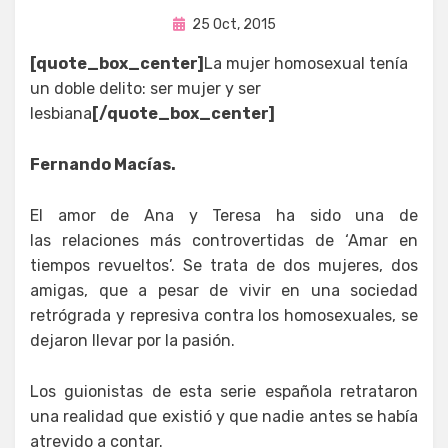
Publicada
por
25 Oct, 2015
Enrique
en
[quote_box_center]
La mujer homosexual tenía
un doble delito: ser mujer y ser
lesbiana
[/quote_box_center]
Fernando Macías.
El amor de Ana y Teresa ha sido una de
las relaciones más controvertidas de ‘Amar en
tiempos revueltos’. Se trata de dos mujeres, dos
amigas, que a pesar de vivir en una sociedad
retrógrada y represiva contra los homosexuales, se
dejaron llevar por la pasión.
Los guionistas de esta serie española retrataron
una realidad que existió y que nadie antes se había
atrevido a contar.