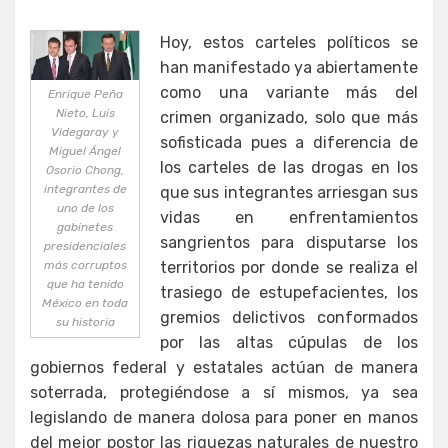
Hoy, estos carteles políticos se
han manifestado ya abiertamente
como una variante más del
Enrique Peña
Nieto, Luis
crimen organizado, solo que más
Videgaray y
sofisticada pues a diferencia de
Miguel Ángel
los carteles de las drogas en los
Osorio Chong,
integrantes de
que sus integrantes arriesgan sus
uno de los
vidas en enfrentamientos
gabinetes
sangrientos para disputarse los
presidenciales
más corruptos
territorios por donde se realiza el
que ha tenido
trasiego de estupefacientes, los
México en toda
gremios delictivos conformados
su historia
por las altas cúpulas de los
gobiernos federal y estatales actúan de manera
soterrada, protegiéndose a sí mismos, ya sea
legislando de manera dolosa para poner en manos
del mejor postor las riquezas naturales de nuestro