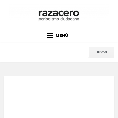
Saltar
al
contenido
MENÚ
Buscar