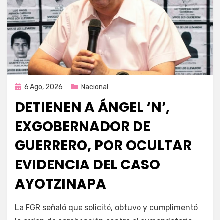
Publicada
6 Ago, 2026
Nacional
en
DETIENEN A ÁNGEL ‘N’,
EXGOBERNADOR DE
GUERRERO, POR OCULTAR
EVIDENCIA DEL CASO
AYOTZINAPA
por
Fernando Miranda Servín
La FGR señaló que solicitó, obtuvo y cumplimentó