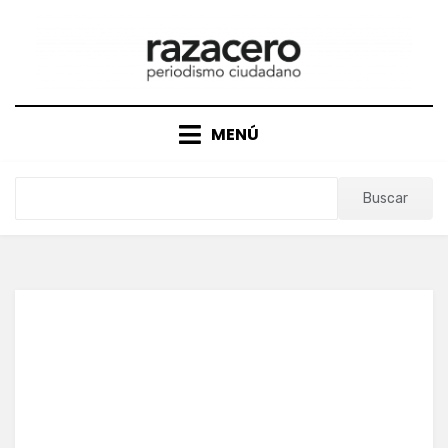
Saltar
al
contenido
MENÚ
Buscar