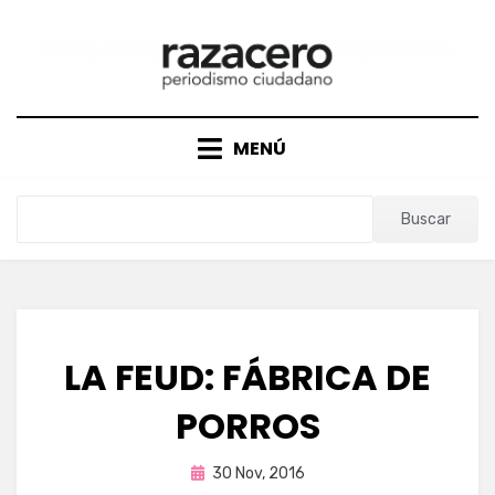
Saltar
al
contenido
MENÚ
Buscar
LA FEUD: FÁBRICA DE
PORROS
Publicada
por
30 Nov, 2016
Enrique