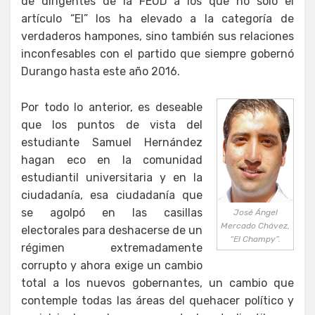
de dirigentes de la FEUD a los que no solo el
artículo “El” los ha elevado a la categoría de
verdaderos hampones, sino también sus relaciones
inconfesables con el partido que siempre gobernó
Durango hasta este año 2016.
Por todo lo anterior, es deseable
que los puntos de vista del
estudiante Samuel Hernández
hagan eco en la comunidad
estudiantil universitaria y en la
ciudadanía, esa ciudadanía que
se agolpó en las casillas
José Ángel
Mercado Chávez,
electorales para deshacerse de un
“El Champy”.
régimen extremadamente
corrupto y ahora exige un cambio
total a los nuevos gobernantes, un cambio que
contemple todas las áreas del quehacer político y