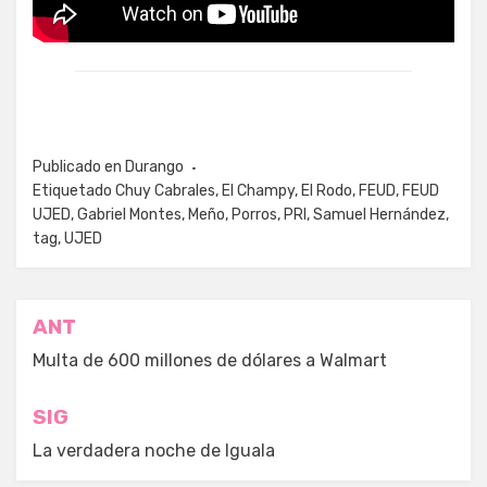
Publicado en
Durango
Etiquetado
Chuy Cabrales
,
El Champy
,
El Rodo
,
FEUD
,
FEUD
UJED
,
Gabriel Montes
,
Meño
,
Porros
,
PRI
,
Samuel Hernández
,
tag
,
UJED
Navegación
ANT
de
Multa de 600 millones de dólares a Walmart
entradas
SIG
La verdadera noche de Iguala