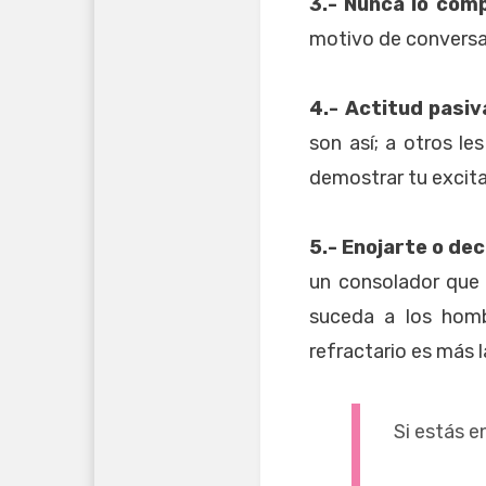
3.- Nunca lo com
motivo de conversa
4.- Actitud pasiv
son así; a otros le
demostrar tu excita
5.- Enojarte o dec
un consolador que 
suceda a los homb
refractario es más l
Si estás e