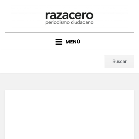
Saltar
al
contenido
MENÚ
Buscar