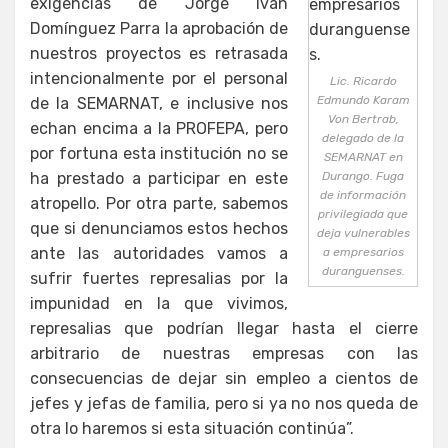
exigencias de Jorge Iván
Domínguez Parra la aprobación de
nuestros proyectos es retrasada
intencionalmente por el personal
Lic. Ricardo
Edmundo Karam
de la SEMARNAT, e inclusive nos
Von Bertrab,
echan encima a la PROFEPA, pero
delegado de la
por fortuna esta institución no se
SEMARNAT en
ha prestado a participar en este
Durango. Fuga
de información
atropello. Por otra parte, sabemos
privilegiada que
que si denunciamos estos hechos
deja vulnerables
ante las autoridades vamos a
a empresarios
duranguenses.
sufrir fuertes represalias por la
impunidad en la que vivimos,
represalias que podrían llegar hasta el cierre
arbitrario de nuestras empresas con las
consecuencias de dejar sin empleo a cientos de
jefes y jefas de familia, pero si ya no nos queda de
otra lo haremos si esta situación continúa”.