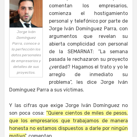
comentan los empresarios,
comienza el hostigamiento
personal y telefónico por parte de
Jorge Iván Domínguez Parra, con
Jorge Iván
argumentos que revelan su
Domínguez
abierta complicidad con personal
Parra, conoce a
la perfección los
de la SEMARNAT: “La semana
datos personales
pasada le rechazaron su proyecto
de empresarios y
¿verdad? Hagamos el trato y yo le
detalles de sus
proyectos.
arreglo de inmediato su
problema”, les dice Jorge Iván
Domínguez Parra a sus víctimas.
Y las cifras que exige Jorge Iván Domínguez no
son poca cosa:
“Quiere cientos de miles de pesos,
que los empresarios que trabajamos de manera
honesta no estamos dispuestos a darle por ningún
motivo”
, comentan.