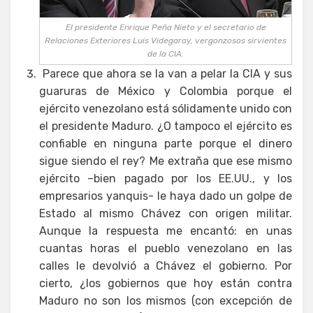
El presidente Enrique Peña Nieto y el secretario de
Relaciones Exteriores Luis Videgaray, vergonzosos sirvientes
de la CIA.
Parece que ahora se la van a pelar la CIA y sus
guaruras de México y Colombia porque el
ejército venezolano está sólidamente unido con
el presidente Maduro. ¿O tampoco el ejército es
confiable en ninguna parte porque el dinero
sigue siendo el rey? Me extraña que ese mismo
ejército –bien pagado por los EE.UU., y los
empresarios yanquis- le haya dado un golpe de
Estado al mismo Chávez con origen militar.
Aunque la respuesta me encantó: en unas
cuantas horas el pueblo venezolano en las
calles le devolvió a Chávez el gobierno. Por
cierto, ¿los gobiernos que hoy están contra
Maduro no son los mismos (con excepción de