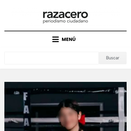
Saltar
al
contenido
MENÚ
Buscar