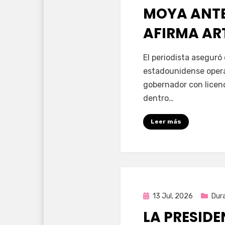
MOYA ANTE 
AFIRMA AR
por
Fernando Miranda 
El periodista aseguró
estadounidense opera
gobernador con licen
dentro…
Leer más
Publicada
13 Jul, 2026
Dur
en
LA PRESID