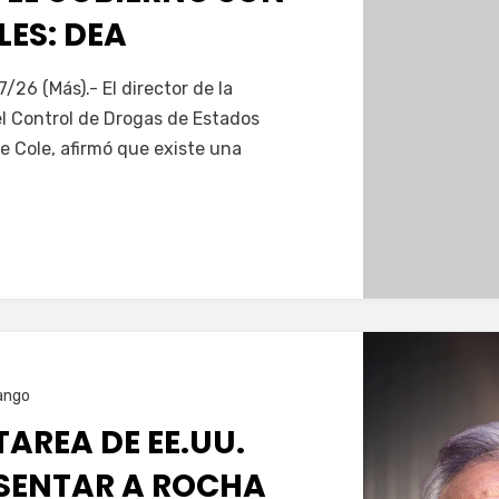
ES: DEA
Servín
7/26 (Más).- El director de la
el Control de Drogas de Estados
e Cole, afirmó que existe una
ango
TAREA DE EE.UU.
SENTAR A ROCHA