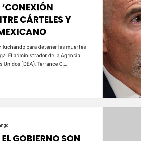
 ‘CONEXIÓN
TRE CÁRTELES Y
 MEXICANO
Servín
án luchando para detener las muertes
oga. El administrador de la Agencia
s Unidos (DEA), Terrance C.…
ango
 EL GOBIERNO SON