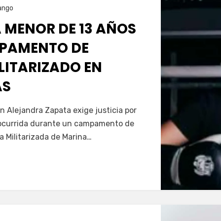
ango
 MENOR DE 13 AÑOS
PAMENTO DE
LITARIZADO EN
AS
Servín
n Alejandra Zapata exige justicia por
, ocurrida durante un campamento de
 Militarizada de Marina…