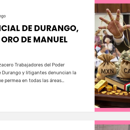
ngo
ICIAL DE DURANGO,
E ORO DE MANUEL
Servín
zacero Trabajadores del Poder
e Durango y litigantes denuncian la
e permea en todas las áreas…