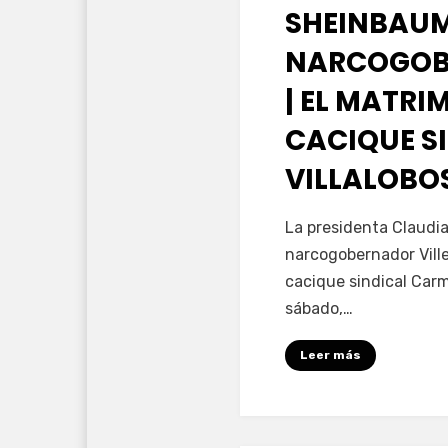
SHEINBAUM
NARCOGOB
| EL MATRI
CACIQUE S
VILLALOBO
por
Fernando Miranda 
La presidenta Claudi
narcogobernador Ville
cacique sindical Carm
sábado,…
Leer más