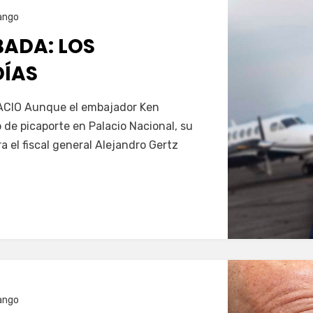
ango
ADA: LOS
DÍAS
Servín
CIO Aunque el embajador Ken
 de picaporte en Palacio Nacional, su
 el fiscal general Alejandro Gertz
ango