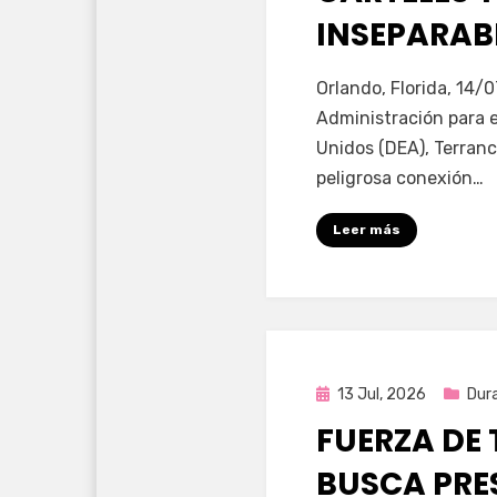
INSEPARABL
por
Fernando Miranda 
Orlando, Florida, 14/0
Administración para 
Unidos (DEA), Terranc
peligrosa conexión…
Leer más
Publicada
13 Jul, 2026
Dur
en
FUERZA DE 
BUSCA PRE