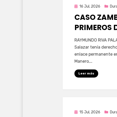
Publicada
16 Jul, 2026
Dur
en
CASO ZAMB
PRIMEROS 
por
Fernando Miranda 
RAYMUNDO RIVA PALA
Salazar tenía derecho
enlace permanente era
Manero,…
Leer más
Publicada
15 Jul, 2026
Dur