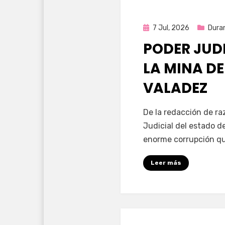
Publicada
7 Jul, 2026
Dura
en
PODER JUD
LA MINA D
VALADEZ
por
Fernando Miranda 
De la redacción de ra
Judicial del estado d
enorme corrupción qu
Leer más