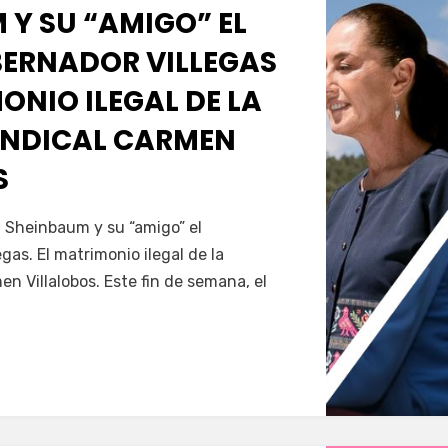
 Y SU “AMIGO” EL
ERNADOR VILLEGAS
MONIO ILEGAL DE LA
INDICAL CARMEN
S
Servín
a Sheinbaum y su “amigo” el
gas. El matrimonio ilegal de la
en Villalobos. Este fin de semana, el