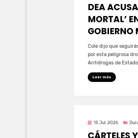
en
DEA ACUSA
MORTAL’ EN
GOBIERNO
por
Fernando Miranda 
Cole dijo que seguir
por esta peligrosa dr
Antidrogas de Estado
Leer más
Publicada
15 Jul, 2026
Dur
en
CÁRTELES Y