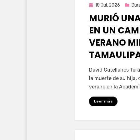
Publicada
18 Jul, 2026
Dur
en
MURIÓ UNA
EN UN CAM
VERANO MI
TAMAULIP
por
Fernando Miranda 
David Catellanos Terá
la muerte de su hija
verano en la Academia
Leer más