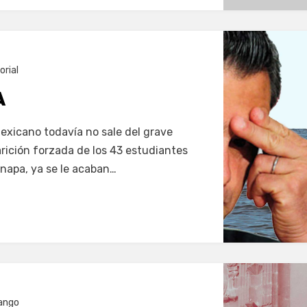
orial
A
exicano todavía no sale del grave
arición forzada de los 43 estudiantes
napa, ya se le acaban…
ango