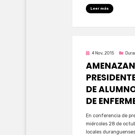
Leer más
Publicada
4 Nov, 2015
Dura
en
AMENAZAN 
PRESIDENTE
DE ALUMNO
DE ENFERME
por
Enrique
En conferencia de pre
miércoles 28 de octu
locales duranguenses