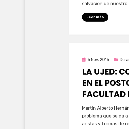
salvación de nuestro
Leer más
Publicada
5 Nov, 2015
Dura
en
LA UJED: 
EN EL POST
FACULTAD 
por
Enrique
Martín Alberto Herná
problema que se da a 
aristas y formas de re