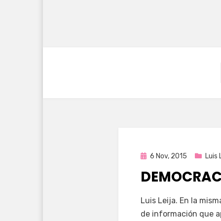
Publicada
6 Nov, 2015
Luis 
en
DEMOCRAC
por
Enrique
Luis Leija. En la mism
de información que a