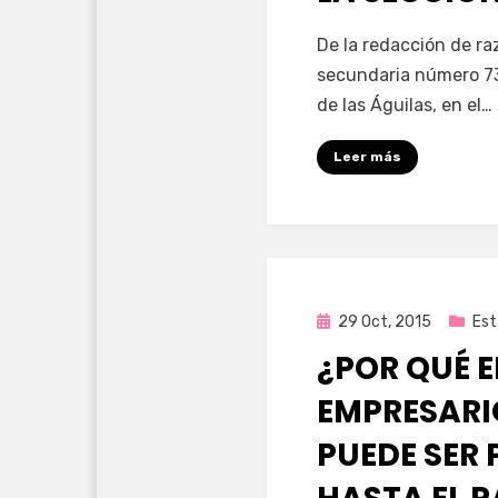
por
Enrique
De la redacción de ra
secundaria número 73
de las Águilas, en el…
Leer más
Publicada
29 Oct, 2015
Est
en
¿POR QUÉ 
EMPRESARI
PUEDE SER 