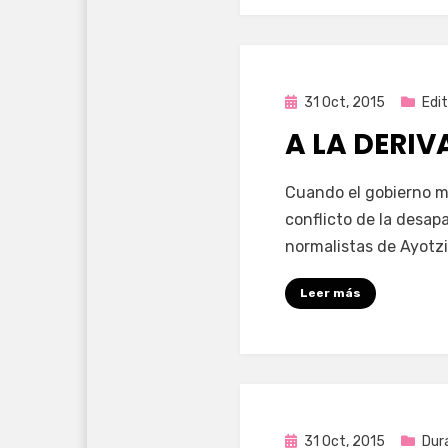
Publicada
31 Oct, 2015
Edit
en
A LA DERIV
por
Enrique
Cuando el gobierno m
conflicto de la desap
normalistas de Ayotzi
Leer más
Publicada
31 Oct, 2015
Dur