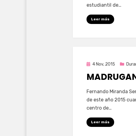
estudiantil de…
Leer más
Publicada
4 Nov, 2015
Dura
en
MADRUGAN
por
Enrique
Fernando Miranda Serv
de este año 2015 cuan
centro de…
Leer más