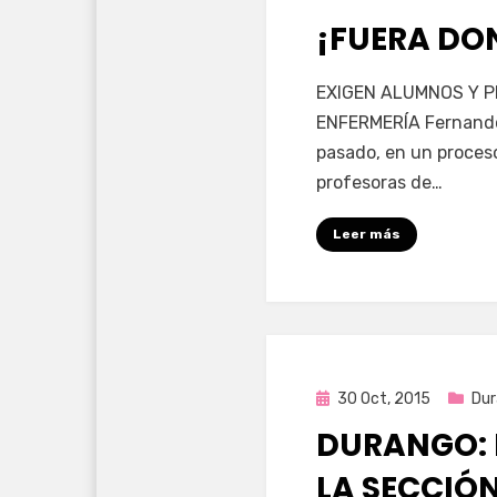
en
¡FUERA DON
por
Enrique
EXIGEN ALUMNOS Y P
ENFERMERÍA Fernando 
pasado, en un proceso
profesoras de…
Leer más
Publicada
30 Oct, 2015
Du
en
DURANGO: 
LA SECCIÓN