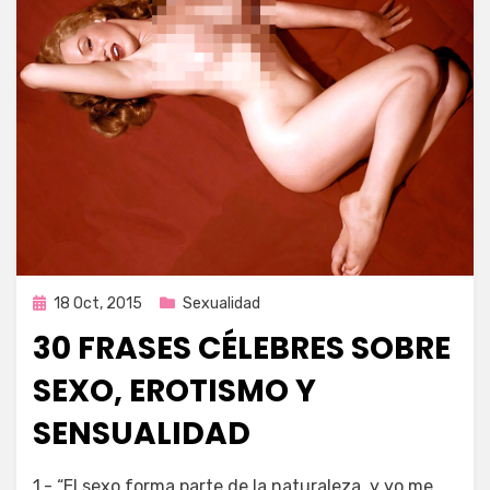
Publicada
18 Oct, 2015
Sexualidad
en
30 FRASES CÉLEBRES SOBRE
SEXO, EROTISMO Y
SENSUALIDAD
por
Enrique
1.- “El sexo forma parte de la naturaleza, y yo me