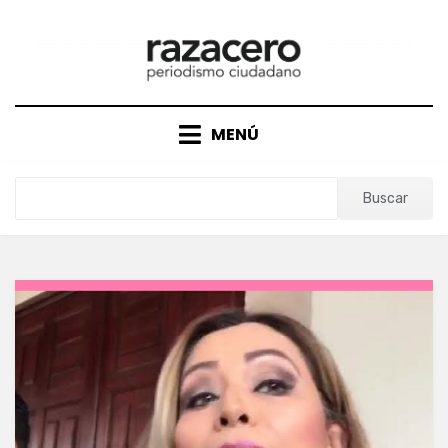
Saltar
al
contenido
MENÚ
Buscar