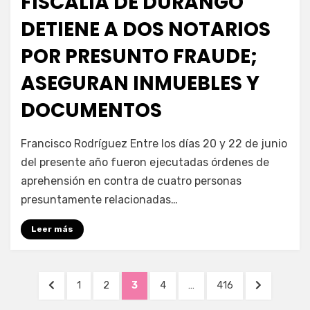
FISCALÍA DE DURANGO
DETIENE A DOS NOTARIOS
POR PRESUNTO FRAUDE;
ASEGURAN INMUEBLES Y
DOCUMENTOS
por
Fernando Miranda Servín
Francisco Rodríguez Entre los días 20 y 22 de junio
del presente año fueron ejecutadas órdenes de
aprehensión en contra de cuatro personas
presuntamente relacionadas…
Leer más
Navegación
PÁGINA
PÁGINA
PÁGINA
PÁGINA
PÁGINA
PÁGINA
SIGUIENTE
1
2
3
4
…
416
de
ANTERIOR
PÁGINA