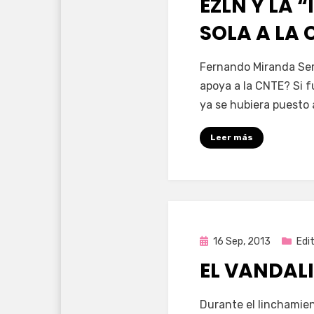
EZLN Y LA 
SOLA A LA 
por
Enrique
Fernando Miranda Ser
apoya a la CNTE? Si f
ya se hubiera puesto 
Leer más
Publicada
16 Sep, 2013
Edit
en
EL VANDAL
por
Enrique
Durante el linchamien