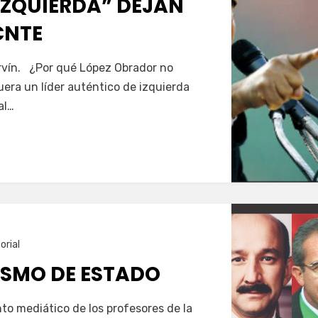
“IZQUIERDA” DEJAN
CNTE
vín. ¿Por qué López Obrador no
uera un líder auténtico de izquierda
al…
orial
ISMO DE ESTADO
to mediático de los profesores de la