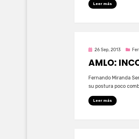
Leer más
Publicada
26 Sep, 2013
Fer
en
AMLO: INC
por
Enrique
Fernando Miranda Serv
su postura poco comb
Leer más