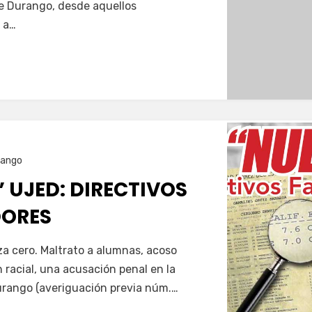
de Durango, desde aquellos
 a…
rango
 UJED: DIRECTIVOS
DORES
za cero. Maltrato a alumnas, acoso
n racial, una acusación penal en la
urango (averiguación previa núm.…