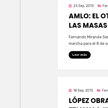
Publicada
23 Sep, 2013
Fer
en
AMLO: EL 
LAS MASAS
por
Enrique
Fernando Miranda Serv
marcha para el 8 de 
Leer más
Publicada
18 Sep, 2013
Fer
en
LÓPEZ OBR