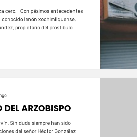
aza cero. Con pésimos antecedentes
 el conocido lenón xochimilquense,
dez, propietario del prostíbulo
ngo
O DEL ARZOBISPO
vín. Sin duda siempre han sido
ciones del señor Héctor González