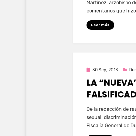
Martínez, arzobispo 
comentarios que hizo
Leer más
Publicada
30 Sep, 2013
Du
en
LA “NUEVA”
FALSIFICA
por
Enrique
De la redacción de ra
sexual, discriminació
Fiscalía General de D