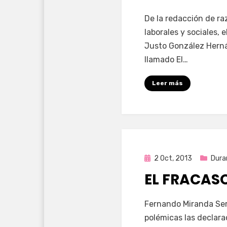
por
Enrique
De la redacción de r
laborales y sociales,
Justo González Hernán
llamado El…
Leer más
Publicada
2 Oct, 2013
Dura
en
EL FRACAS
por
Enrique
Fernando Miranda Ser
polémicas las declara