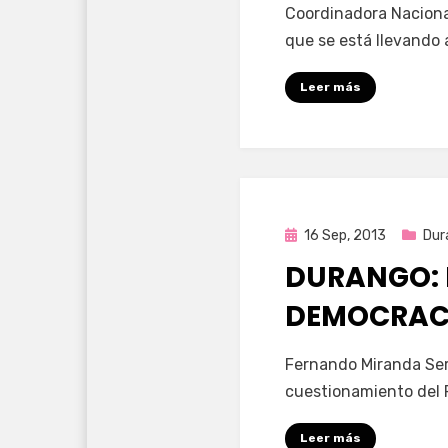
Coordinadora Naciona
que se está llevando 
Leer más
Publicada
16 Sep, 2013
Dur
en
DURANGO: 
DEMOCRAC
por
Enrique
Fernando Miranda Ser
cuestionamiento del PR
Leer más