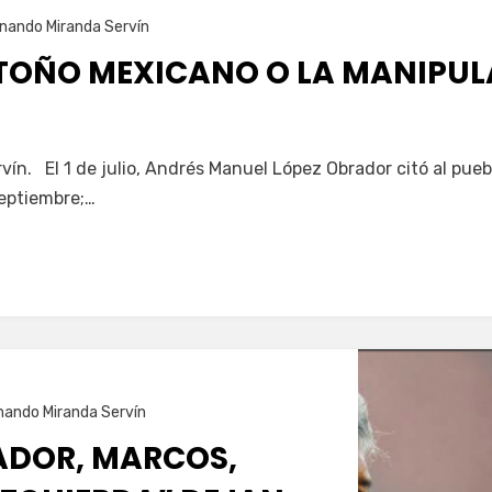
nando Miranda Servín
OTOÑO MEXICANO O LA MANIPUL
ín. El 1 de julio, Andrés Manuel López Obrador citó al pue
septiembre;…
nando Miranda Servín
ADOR, MARCOS,