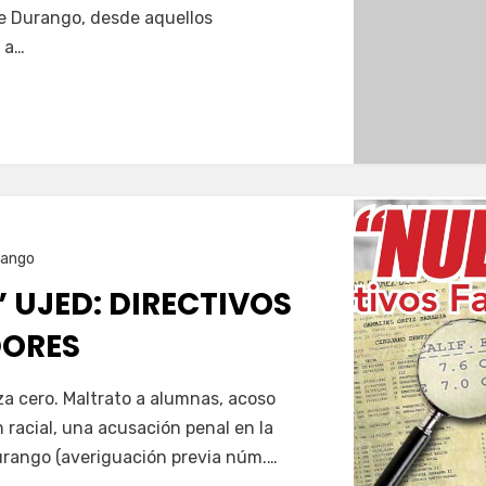
de Durango, desde aquellos
 a…
rango
 UJED: DIRECTIVOS
DORES
za cero. Maltrato a alumnas, acoso
n racial, una acusación penal en la
urango (averiguación previa núm.…