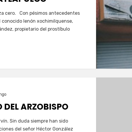
aza cero. Con pésimos antecedentes
 el conocido lenón xochimilquense,
dez, propietario del prostíbulo
ngo
O DEL ARZOBISPO
vín. Sin duda siempre han sido
ciones del señor Héctor González