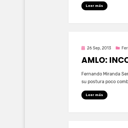
Leer más
Publicada
26 Sep, 2013
Fer
en
AMLO: INC
por
Enrique
Fernando Miranda Serv
su postura poco comb
Leer más