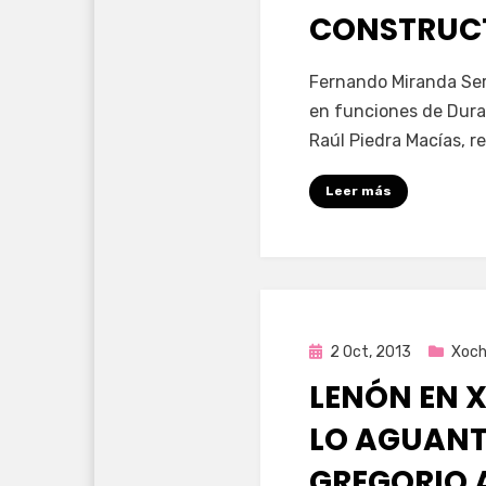
CONSTRUC
por
Enrique
Fernando Miranda Ser
en funciones de Dura
Raúl Piedra Macías, 
Leer más
Publicada
2 Oct, 2013
Xoch
en
LENÓN EN 
LO AGUANT
GREGORIO 