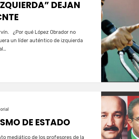
“IZQUIERDA” DEJAN
CNTE
vín. ¿Por qué López Obrador no
uera un líder auténtico de izquierda
al…
orial
ISMO DE ESTADO
to mediático de los profesores de la