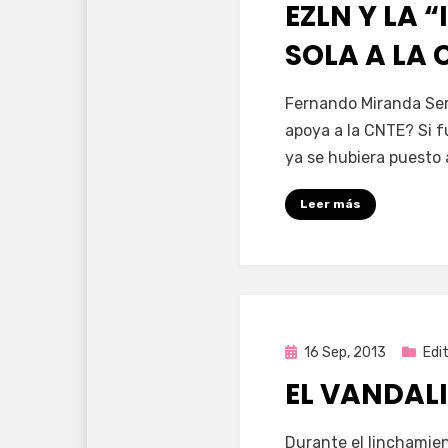
EZLN Y LA 
SOLA A LA 
por
Enrique
Fernando Miranda Ser
apoya a la CNTE? Si f
ya se hubiera puesto 
Leer más
Publicada
16 Sep, 2013
Edit
en
EL VANDAL
por
Enrique
Durante el linchamien