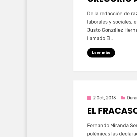
por
Enrique
De la redacción de r
laborales y sociales,
Justo González Hernán
llamado El…
Leer más
Publicada
2 Oct, 2013
Dura
en
EL FRACAS
por
Enrique
Fernando Miranda Ser
polémicas las declara