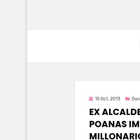
Publicada
15 Oct, 2013
Dur
en
EX ALCALD
POANAS IM
MILLONARI