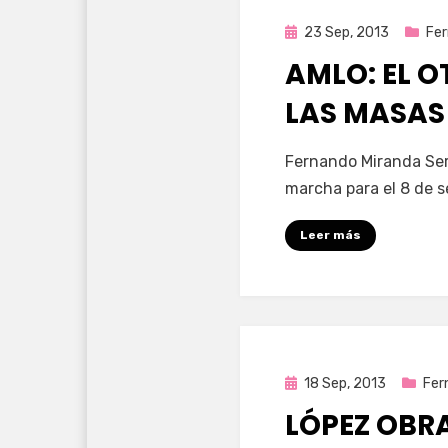
Publicada
23 Sep, 2013
Fer
en
AMLO: EL 
LAS MASAS
por
Enrique
Fernando Miranda Serv
marcha para el 8 de 
Leer más
Publicada
18 Sep, 2013
Fer
en
LÓPEZ OBR