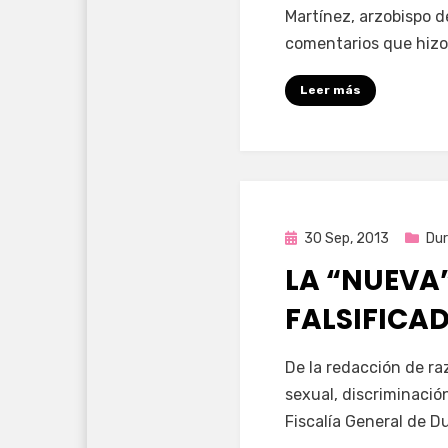
Martínez, arzobispo 
comentarios que hizo
Leer más
Publicada
30 Sep, 2013
Du
en
LA “NUEVA”
FALSIFICA
por
Enrique
De la redacción de ra
sexual, discriminació
Fiscalía General de D