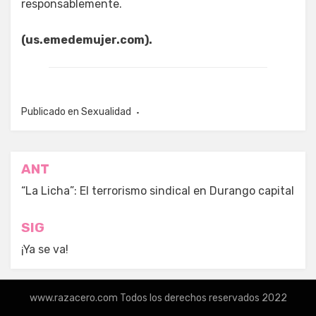
responsablemente.
(us.emedemujer.com).
Publicado en
Sexualidad
Navegación
ANT
de
“La Licha”: El terrorismo sindical en Durango capital
entradas
SIG
¡Ya se va!
www.razacero.com Todos los derechos reservados 2022