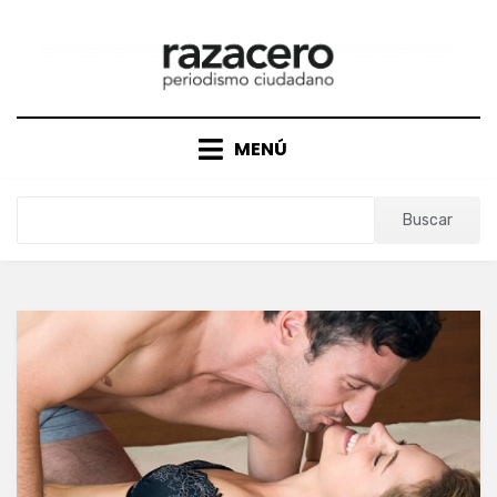
Saltar
al
contenido
MENÚ
Buscar