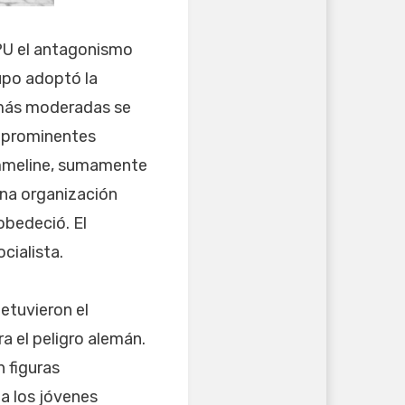
SPU el antagonismo
rupo adoptó la
 más moderadas se
s prominentes
 Emmeline, sumamente
una organización
 obedeció. El
cialista.
etuvieron el
a el peligro alemán.
n figuras
a los jóvenes