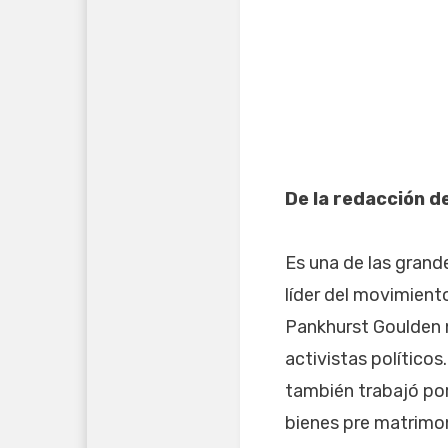
De la redacción d
Es una de las grand
líder del movimiento
Pankhurst Goulden n
activistas político
también trabajó por
bienes pre matrimon