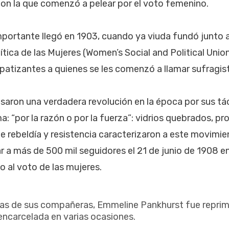
on la que comenzó a pelear por el voto femenino.
mportante llegó en 1903, cuando ya viuda fundó junto 
lítica de las Mujeres (Women’s Social and Political Unio
mpatizantes a quienes se les comenzó a llamar sufragis
saron una verdadera revolución en la época por sus tá
ma: “por la razón o por la fuerza”: vidrios quebrados, p
 rebeldía y resistencia caracterizaron a este movimien
r a más de 500 mil seguidores el 21 de junio de 1908 e
 al voto de las mujeres.
 de sus compañeras, Emmeline Pankhurst fue reprim
encarcelada en varias ocasiones.