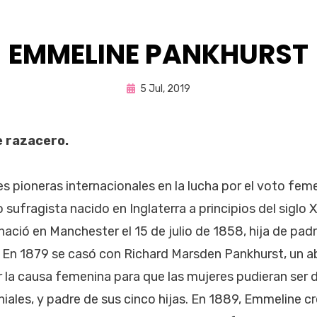
EMMELINE PANKHURST
Publicada
por
5 Jul, 2019
Enrique
en
e razacero.
es pioneras internacionales en la lucha por el voto fem
 sufragista nacido en Inglaterra a principios del siglo
ació en Manchester el 15 de julio de 1858, hija de pad
s. En 1879 se casó con Richard Marsden Pankhurst, un
 la causa femenina para que las mujeres pudieran ser 
iales, y padre de sus cinco hijas. En 1889, Emmeline c