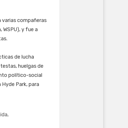
a varias compañeras
n, WSPU), y fue a
tas.
cticas de lucha
rotestas, huelgas de
to político-social
n Hyde Park, para
ida,