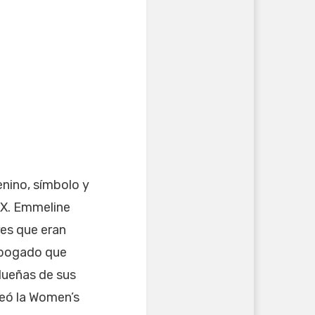
enino, símbolo y
 XX. Emmeline
res que eran
 abogado que
dueñas de sus
reó la Women’s