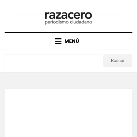
Saltar
al
contenido
MENÚ
Buscar