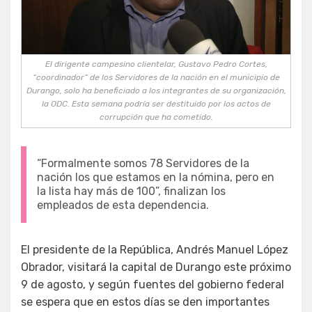
El dirigente campesino clientelar, Gustavo Pedro Cortes,
“coordinador” de los Servidores de la nación en el municipio de
Durango, solo ha beneficiado a los integrantes de su organización,
la ODC. Esta semana podría ser destituido por los actos de
corrupción que ha cometido.
“Formalmente somos 78 Servidores de la
nación los que estamos en la nómina, pero en
la lista hay más de 100”, finalizan los
empleados de esta dependencia.
El presidente de la República, Andrés Manuel López
Obrador, visitará la capital de Durango este próximo
9 de agosto, y según fuentes del gobierno federal
se espera que en estos días se den importantes