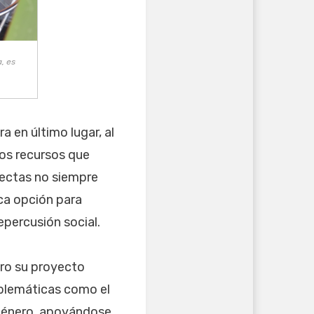
, es
 en último lugar, al
cos recursos que
lectas no siempre
ica opción para
epercusión social.
ero su proyecto
roblemáticas como el
 género, apoyándose