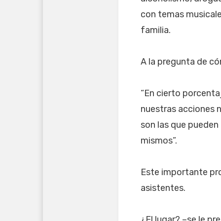
con temas musicales 
familia.
A la pregunta de có
“En cierto porcent
nuestras acciones n
son las que pueden
mismos”.
Este importante pro
asistentes.
¿El lugar? –se le pr