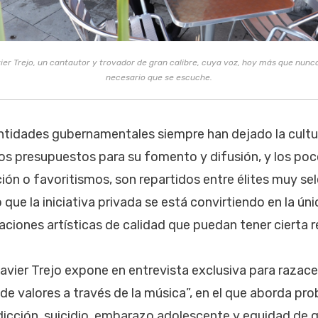
ier Trejo, un cantautor y trovador de gran calibre, cuya voz, hoy más que nunca
necesario que se escuche.
entidades gubernamentales siempre han dejado la cultura
los presupuestos para su fomento y difusión, y los po
ión o favoritismos, son repartidos entre élites muy se
 que la iniciativa privada se está convirtiendo en la ún
iones artísticas de calidad que puedan tener cierta r
avier Trejo expone en entrevista exclusiva para razac
 de valores a través de la música”, en el que aborda p
dicción, suicidio, embarazo adolescente y equidad de