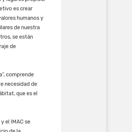
etivo es crear
valores humanos y
ilares de nuestra
otros, se están
raje de
ta”, comprende
te necesidad de
bitat, que es el
 y el IMAC se
cio de la