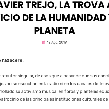
AVIER TREJO, LA TROVA 
ICIO DE LA HUMANIDAD 
PLANETA
Publicada
por
12 Ago, 2019
Enrique
en
e razacero.
cantautor singular, de esos que a pesar de que sus can
s no se escuchan en la radio ni en los canales de telev
rrollado su activismo musical en foros y planteles ed
atrocinio de las principales instituciones culturales de