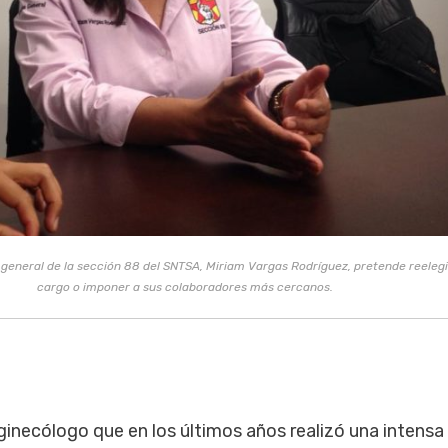
 general de la sección 88 del SNTSA, Miriam Vargas Rodríguez, pretende reelegi
cargo o imponer a sus colaboradores más cercanos.
 ginecólogo que en los últimos años realizó una intensa 