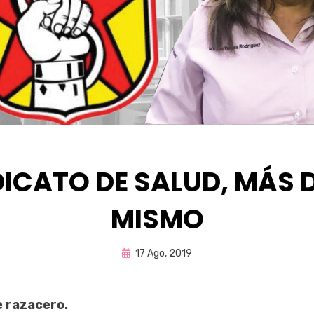
DICATO DE SALUD, MÁS D
MISMO
Publicada
por
17 Ago, 2019
Enrique
en
e razacero.