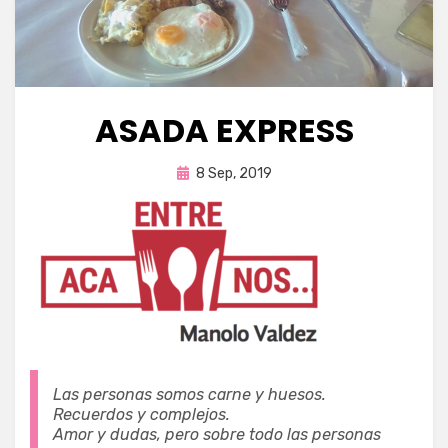
ASADA EXPRESS
Publicada
por
8 Sep, 2019
Enrique
en
Las personas somos carne y huesos.
Recuerdos y
complejos.
Amor y dudas, pero sobre todo las personas