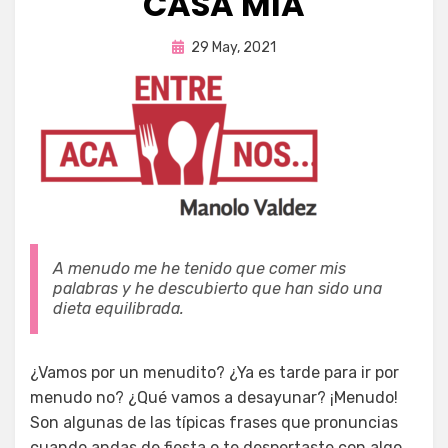
CASA MÍA
Publicada
por
29 May, 2021
Enrique
en
A menudo me he tenido que comer mis
palabras y he descubierto que han sido una
dieta equilibrada.
¿Vamos por un menudito? ¿Ya es tarde para ir por
menudo no? ¿Qué vamos a desayunar? ¡Menudo!
Son algunas de las típicas frases que pronuncias
cuando andas de fiesta o te despertaste con algo