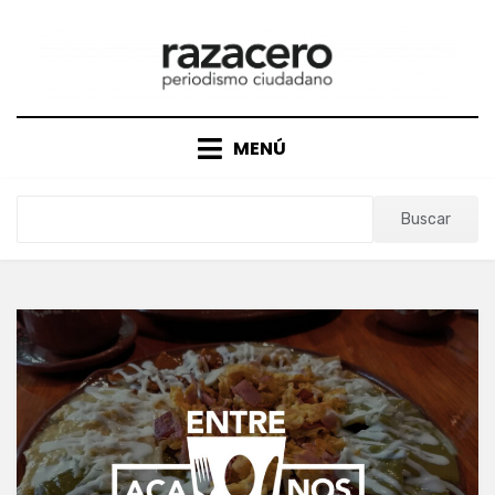
Saltar
al
contenido
MENÚ
Buscar