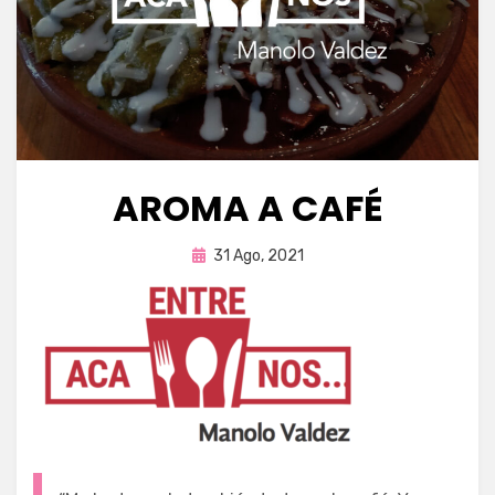
AROMA A CAFÉ
Publicada
por
31 Ago, 2021
Enrique
en