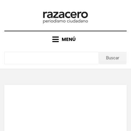
Saltar
al
contenido
MENÚ
Buscar