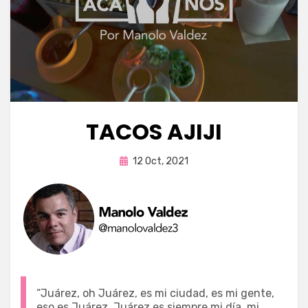
TACOS AJIJI
Publicada
por
12 Oct, 2021
Enrique
en
“Juárez, oh Juárez, es mi ciudad, es mi gente,
eso es Juárez. Juárez es siempre mi día, mi