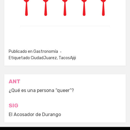
Publicado en
Gastronomía
Etiquetado
CiudadJuarez
,
TacosAjiji
Navegación
ANT
de
¿Qué es una persona “queer”?
entradas
SIG
El Acosador de Durango