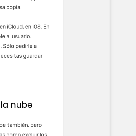
sa copia.
n iCloud, en iOS. En
e al usuario.
 Sólo pedirle a
necesitas guardar
 la nube
ube también, pero
as como excluir los