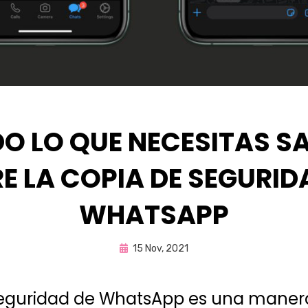
O LO QUE NECESITAS S
E LA COPIA DE SEGURID
WHATSAPP
Publicada
por
15 Nov, 2021
Enrique
en
seguridad de WhatsApp es una maner