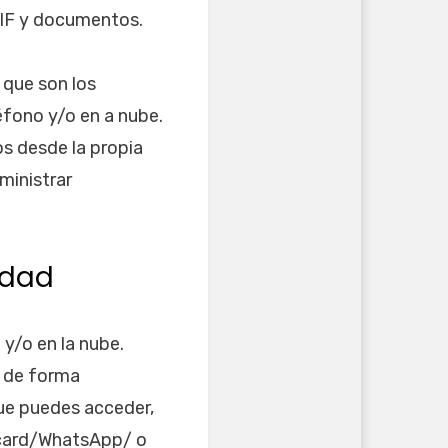
GIF y documentos.
 que son los
éfono y/o en a nube.
os desde la propia
ministrar
idad
y/o en la nube.
a de forma
que puedes acceder,
sdcard/WhatsApp/ o