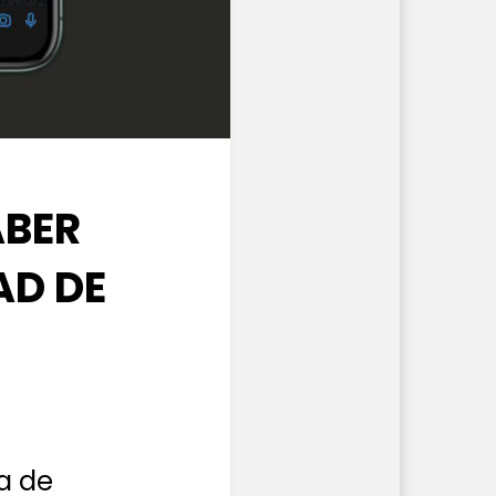
ABER
AD DE
a de