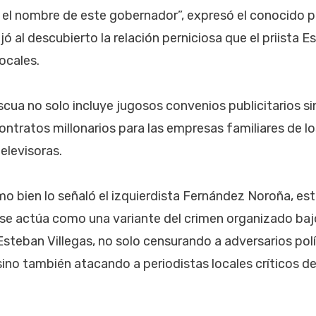
ía el nombre de este gobernador”, expresó el conocido p
ó al descubierto la relación perniciosa que el priista E
locales.
scua no solo incluye jugosos convenios publicitarios s
contratos millonarios para las empresas familiares de 
televisoras.
mo bien lo señaló el izquierdista Fernández Noroña, est
e actúa como una variante del crimen organizado bajo
steban Villegas, no solo censurando a adversarios polít
no también atacando a periodistas locales críticos d