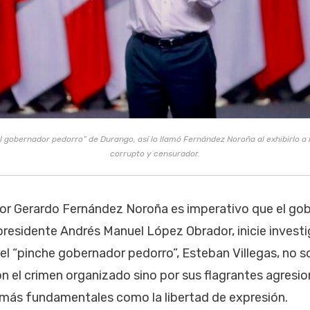
el gobernador pedorro” de Durango, así lo llamó Fernández Noroña al exhibirlo a
corrupto y censurador.
or Gerardo Fernández Noroña es imperativo que el gob
residente Andrés Manuel López Obrador, inicie invest
el “pinche gobernador pedorro”, Esteban Villegas, no s
 el crimen organizado sino por sus flagrantes agresio
ás fundamentales como la libertad de expresión.