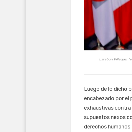
Esteban Villegas, “
Luego de lo dicho p
encabezado por el p
exhaustivas contra 
supuestos nexos con
derechos humanos m