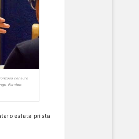
rgonzosa censura
ango, Esteban
ario estatal priista