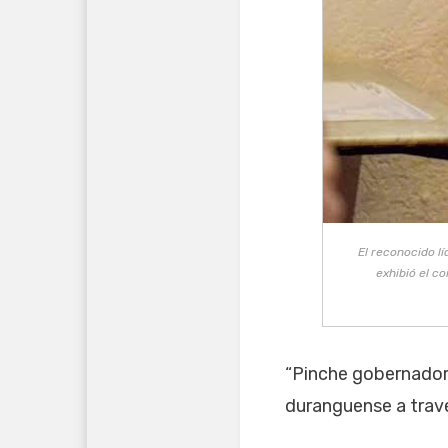
El reconocido l
exhibió el c
“Pinche gobernador 
duranguense a travé