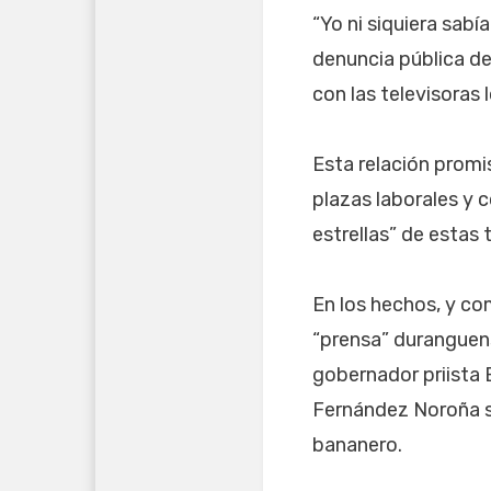
“Yo ni siquiera sab
denuncia pública dej
con las televisoras 
Esta relación promi
plazas laborales y 
estrellas” de estas 
En los hechos, y co
“prensa” duranguens
gobernador priista E
Fernández Noroña si
bananero.