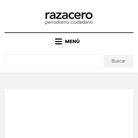
Saltar
al
contenido
MENÚ
Buscar