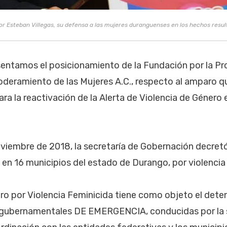
r Esteban Villegas, su defensa a las mujeres duranguenses en los hechos resul
entamos el posicionamiento de la Fundación por la Pr
oderamiento de las Mujeres A.C., respecto al amparo qu
 para la reactivación de la Alerta de Violencia de Género
oviembre de 2018, la secretaría de Gobernación decretó
 en 16 municipios del estado de Durango, por violencia
ro por Violencia Feminicida tiene como objeto el detene
 gubernamentales DE EMERGENCIA, conducidas por la s