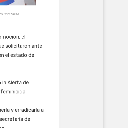
tó una farsa.
omoción, el
e solicitaron ante
 en el estado de
 la Alerta de
 feminicida.
rla y erradicarla a
ecretaría de