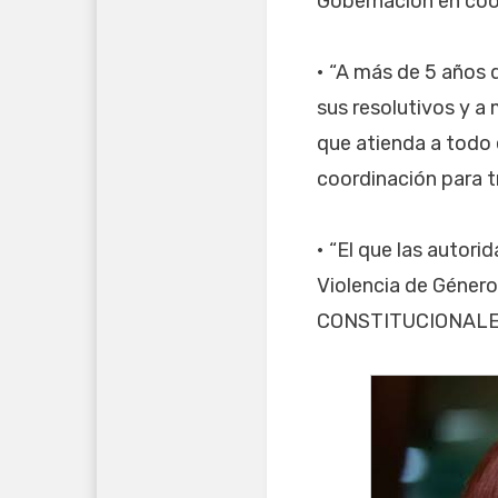
Gobernación en coor
• “A más de 5 años d
sus resolutivos y a
que atienda a todo e
coordinación para t
• “El que las autor
Violencia de Géne
CONSTITUCIONALES de