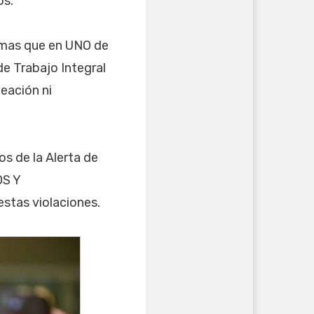
os.
ta mas que en UNO de
de Trabajo Integral
neación ni
os de la Alerta de
OS Y
estas violaciones.