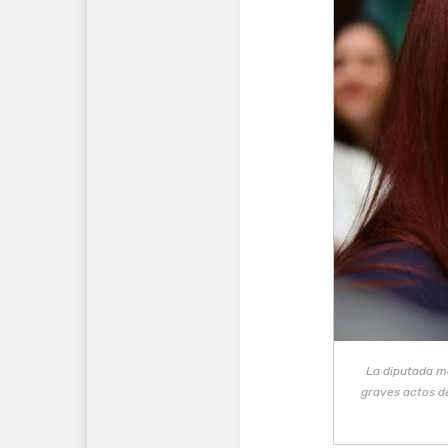
La diputada m
graves actos de