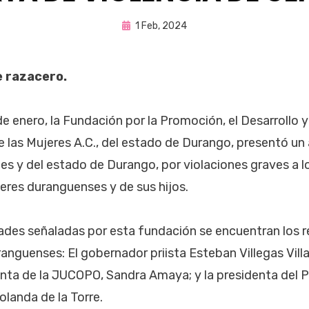
Publicada
por
1 Feb, 2024
Fernando Miranda Servín
en
e razacero.
e enero, la Fundación por la Promoción, el Desarrollo y
las Mujeres A.C., del estado de Durango, presentó un
es y del estado de Durango, por violaciones graves a 
res duranguenses y de sus hijos.
ades señaladas por esta fundación se encuentran los 
anguenses: El gobernador priista Esteban Villegas Villa
nta de la JUCOPO, Sandra Amaya; y la presidenta del P
Yolanda de la Torre.