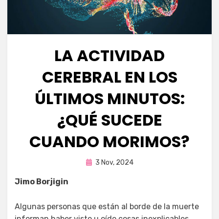
LA ACTIVIDAD
CEREBRAL EN LOS
ÚLTIMOS MINUTOS:
¿QUÉ SUCEDE
CUANDO MORIMOS?
Publicada
por
3 Nov, 2024
Fernando Miranda Servín
en
Jimo Borjigin
Algunas personas que están al borde de la muerte
informan haber visto u oído cosas inexplicables