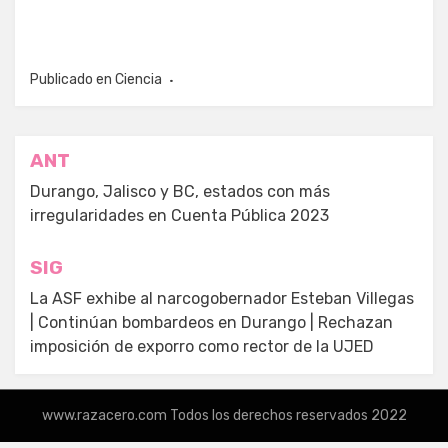
Publicado en
Ciencia
Navegación
ANT
de
Durango, Jalisco y BC, estados con más
irregularidades en Cuenta Pública 2023
entradas
SIG
La ASF exhibe al narcogobernador Esteban Villegas
| Continúan bombardeos en Durango | Rechazan
imposición de exporro como rector de la UJED
www.razacero.com Todos los derechos reservados 2022
Tema Amphibious por
TemplatePocket
⋅
Funciona con
WordPress